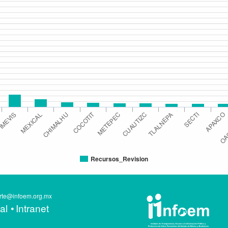
COCOTIT
CHIMALHU
SECTI
IMEVIS
CUAUTIZC
APAXCO
MEXICAL
TLALNEPA
METEPEC
OA
Recursos_Revision
te@infoem.org.mx
al
Intranet