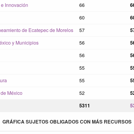
 e Innovación
66
6
60
6
aneamiento de Ecatepec de Morelos
57
5
éxico y Municipios
56
5
56
5
55
5
tura
55
5
o de México
52
5
5311
5
GRÁFICA SUJETOS OBLIGADOS CON MÁS RECURSOS