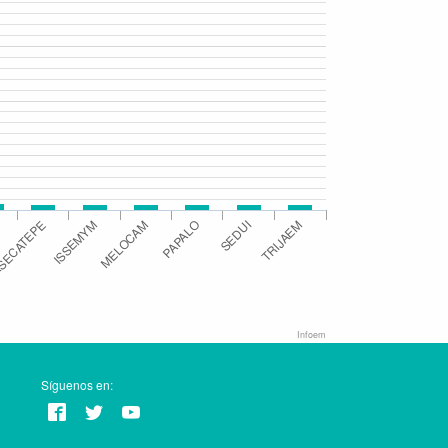
PAPALO
ISSEMYM
SEDUI
MELOCAM
SECATEPE
TRIJAEM
Infoem
Síguenos en: