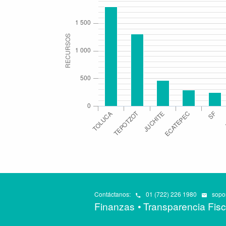
1 500
RECURSOS
1 000
500
0
TEPOTZOT
JUCHITE
TOLUCA
ECATEPEC
SF
Contáctanos:
01 (722) 226 1980
sopor
Finanzas
Transparencia Fisc