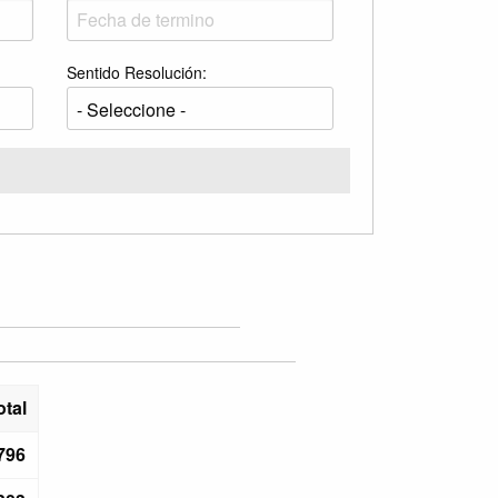
Sentido Resolución:
otal
796